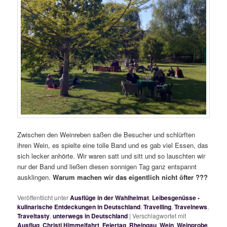
Zwischen den Weinreben saßen die Besucher und schlürften
ihren Wein, es spielte eine tolle Band und es gab viel Essen, das
sich lecker anhörte. Wir waren satt und sitt und so lauschten wir
nur der Band und ließen diesen sonnigen Tag ganz entspannt
ausklingen.
Warum machen wir das eigentlich nicht öfter ???
Veröffentlicht unter
Ausflüge in der Wahlheimat
,
Leibesgenüsse -
kulinarische Entdeckungen in Deutschland
,
Travelling
,
Travelnews
,
Traveltasty
,
unterwegs in Deutschland
|
Verschlagwortet mit
Ausflug
,
Christi Himmelfahrt
,
Feiertag
,
Rheingau
,
Wein
,
Weinprobe