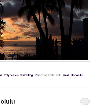
ii
,
Polynesien
,
Travelling
|
Verschlagwortet mit
Hawaii
,
Honolulu
,
olulu