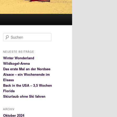
S
u
c
h
NEUESTE BEITRÄGE
e
Winter Wonderland
n
Wildkogel-Arena
Das erste Mal an der Nordsee
Alsace – ein Wochenende im
Elsass
Back in the USA – 3,5 Wochen
Florida
Skiurlaub ohne Ski fahren
ARCHIV
Oktober 2024