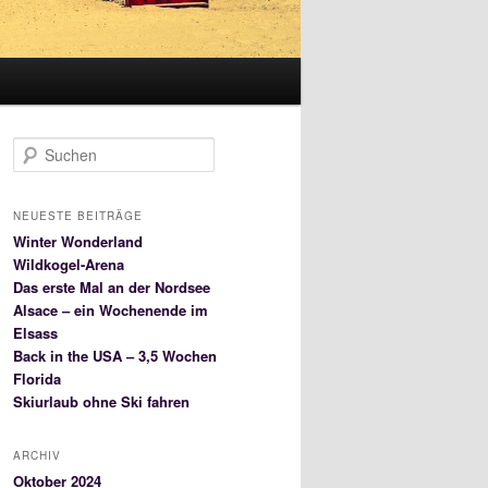
S
u
c
h
NEUESTE BEITRÄGE
e
Winter Wonderland
n
Wildkogel-Arena
Das erste Mal an der Nordsee
Alsace – ein Wochenende im
Elsass
Back in the USA – 3,5 Wochen
Florida
Skiurlaub ohne Ski fahren
ARCHIV
Oktober 2024