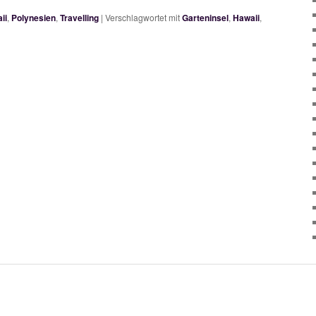
ii
,
Polynesien
,
Travelling
|
Verschlagwortet mit
Garteninsel
,
Hawaii
,