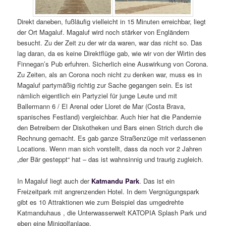
Direkt daneben, fußläufig vielleicht in 15 Minuten erreichbar, liegt
der Ort Magaluf. Magaluf wird noch stärker von Engländern
besucht. Zu der Zeit zu der wir da waren, war das nicht so. Das
lag daran, da es keine Direktflüge gab, wie wir von der Wirtin des
Finnegan’s Pub erfuhren. Sicherlich eine Auswirkung von Corona.
Zu Zeiten, als an Corona noch nicht zu denken war, muss es in
Magaluf partymäßig richtig zur Sache gegangen sein. Es ist
nämlich eigentlich ein Partyziel für junge Leute und mit
Ballermann 6 / El Arenal oder Lloret de Mar (Costa Brava,
spanisches Festland) vergleichbar. Auch hier hat die Pandemie
den Betreibern der Diskotheken und Bars einen Strich durch die
Rechnung gemacht. Es gab ganze Straßenzüge mit verlassenen
Locations. Wenn man sich vorstellt, dass da noch vor 2 Jahren
„der Bär gesteppt“ hat – das ist wahnsinnig und traurig zugleich.
In Magaluf liegt auch der
Katmandu Park
. Das ist ein
Freizeitpark mit angrenzenden Hotel. In dem Vergnügungspark
gibt es 10 Attraktionen wie zum Beispiel das umgedrehte
Katmanduhaus , die Unterwasserwelt KATOPIA Splash Park und
eben eine Minigolfanlage.