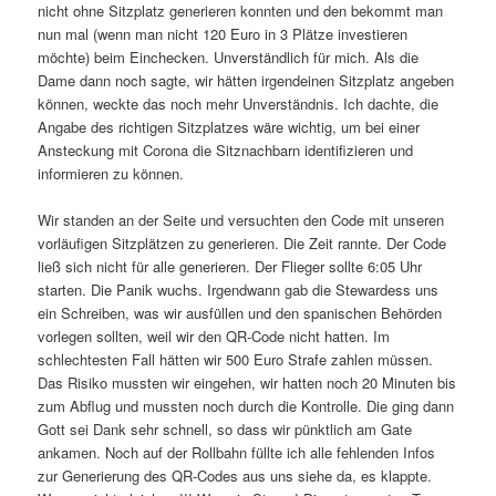
nicht ohne Sitzplatz generieren konnten und den bekommt man
nun mal (wenn man nicht 120 Euro in 3 Plätze investieren
möchte) beim Einchecken. Unverständlich für mich. Als die
Dame dann noch sagte, wir hätten irgendeinen Sitzplatz angeben
können, weckte das noch mehr Unverständnis. Ich dachte, die
Angabe des richtigen Sitzplatzes wäre wichtig, um bei einer
Ansteckung mit Corona die Sitznachbarn identifizieren und
informieren zu können.
Wir standen an der Seite und versuchten den Code mit unseren
vorläufigen Sitzplätzen zu generieren. Die Zeit rannte. Der Code
ließ sich nicht für alle generieren. Der Flieger sollte 6:05 Uhr
starten. Die Panik wuchs. Irgendwann gab die Stewardess uns
ein Schreiben, was wir ausfüllen und den spanischen Behörden
vorlegen sollten, weil wir den QR-Code nicht hatten. Im
schlechtesten Fall hätten wir 500 Euro Strafe zahlen müssen.
Das Risiko mussten wir eingehen, wir hatten noch 20 Minuten bis
zum Abflug und mussten noch durch die Kontrolle. Die ging dann
Gott sei Dank sehr schnell, so dass wir pünktlich am Gate
ankamen. Noch auf der Rollbahn füllte ich alle fehlenden Infos
zur Generierung des QR-Codes aus uns siehe da, es klappte.