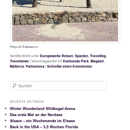
Playa de Palmanova
Veröffentlicht unter
Europaweite Reisen
,
Spanien
,
Travelling
,
Travelnews
|
Verschlagwortet mit
Katmandu Park
,
Magaluf
,
Mallorca
,
Palmanova
|
Schreibe einen Kommentar
S
u
c
h
NEUESTE BEITRÄGE
e
Winter Wonderland Wildkogel-Arena
n
Das erste Mal an der Nordsee
Alsace – ein Wochenende im Elsass
Back in the USA – 3,5 Wochen Florida