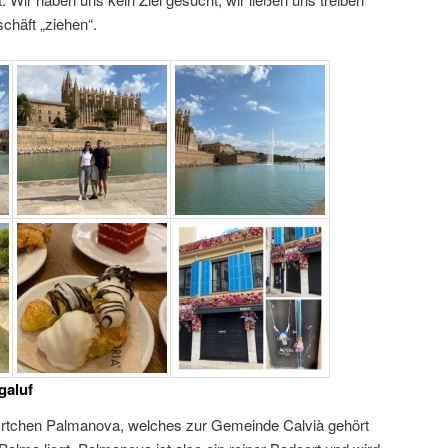
chäft „ziehen“.
galuf
 Örtchen Palmanova, welches zur Gemeinde Calvià gehört