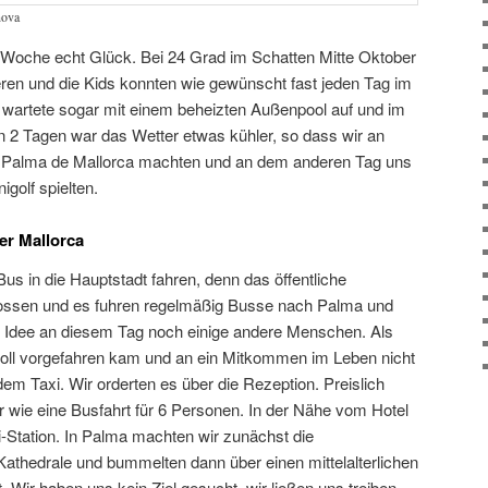
nova
e Woche echt Glück. Bei 24 Grad im Schatten Mitte Oktober
ren und die Kids konnten wie gewünscht fast jeden Tag im
wartete sogar mit einem beheizten Außenpool auf und im
n 2 Tagen war das Wetter etwas kühler, so dass wir an
 Palma de Mallorca machten und an dem anderen Tag uns
igolf spielten.
er Mallorca
Bus in die Hauptstadt fahren, denn das öffentliche
lossen und es fuhren regelmäßig Busse nach Palma und
se Idee an diesem Tag noch einige andere Menschen. Als
voll vorgefahren kam und an ein Mitkommen im Leben nicht
dem Taxi. Wir orderten es über die Rezeption. Preislich
 wie eine Busfahrt für 6 Personen. In der Nähe vom Hotel
i-Station. In Palma machten wir zunächst die
 Kathedrale und bummelten dann über einen mittelalterlichen
. Wir haben uns kein Ziel gesucht, wir ließen uns treiben