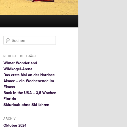
S
u
c
h
NEUESTE BEITRÄGE
e
Winter Wonderland
n
Wildkogel-Arena
Das erste Mal an der Nordsee
Alsace – ein Wochenende im
Elsass
Back in the USA – 3,5 Wochen
Florida
Skiurlaub ohne Ski fahren
ARCHIV
Oktober 2024