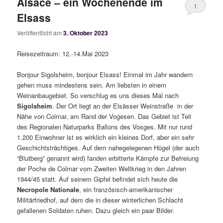
Alsace – ein Wochenende im
1
Elsass
Veröffentlicht am
3. Oktober 2023
Reisezeitraum: 12.-14.Mai 2023
Bonjour Sigolsheim, bonjour Elsass! Einmal im Jahr wandern
gehen muss mindestens sein. Am liebsten in einem
Weinanbaugebiet. So verschlug es uns dieses Mal nach
Sigolsheim
. Der Ort liegt an der Elsässer Weinstraße in der
Nähe von Colmar, am Rand der Vogesen. Das Gebiet ist Teil
des Regionalen Naturparks Ballons des Vosges. Mit nur rund
1.200 Einwohner ist es wirklich ein kleines Dorf, aber ein sehr
Geschichtsträchtiges. Auf dem nahegelegenen Hügel (der auch
“Blutberg” genannt wird) fanden erbitterte Kämpfe zur Befreiung
der Poche de Colmar vom Zweiten Weltkrieg in den Jahren
1944/45 statt. Auf seinem Gipfel befindet sich heute die
Necropole Nationale
, ein französisch-amerikanischer
Militärfriedhof, auf dem die in dieser winterlichen Schlacht
gefallenen Soldaten ruhen. Dazu gleich ein paar Bilder.