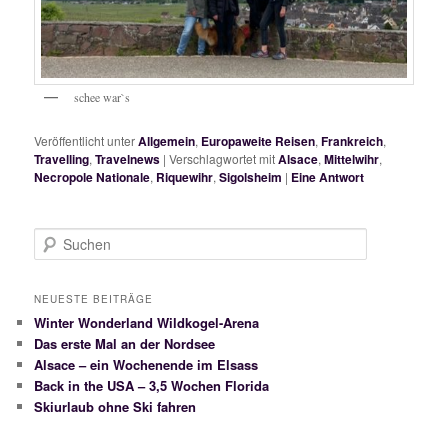
schee war`s
Veröffentlicht unter
Allgemein
,
Europaweite Reisen
,
Frankreich
,
Travelling
,
Travelnews
|
Verschlagwortet mit
Alsace
,
Mittelwihr
,
Necropole Nationale
,
Riquewihr
,
Sigolsheim
|
Eine
Antwort
S
u
c
h
NEUESTE BEITRÄGE
e
Winter Wonderland Wildkogel-Arena
n
Das erste Mal an der Nordsee
Alsace – ein Wochenende im Elsass
Back in the USA – 3,5 Wochen Florida
Skiurlaub ohne Ski fahren