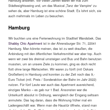
Hamburg ansehen. Vor vielen Jahren waren wir mal zum
Städtesightseeing und, um das Musical „Tanz der Vampire“ zu
sehen da, aber Hamburg ist eine schöne Stadt. Es lohnt sich, sie
auch mehrmals im Leben zu besuchen.
Hamburg
Wir buchten uns eine Ferienwohnung im Stadtteil Wandsbek. Das
Shabby Chic Apartment
ist in der Ahrensburger Str. 71, 22041
Hamburg. Man könnte meinen, das ist zu weit draußen, die
Anbindung mit den öffentlichen Verkehrsmittel war aber top. Auch
wenn wir zwei bis dreimal umsteigen und Bus und Bahn benutzen
mussten, um an unsere Ziele zu kommen, ging es doch recht
flott ohne lange Wartezeiten. Wir waren zu fünft (mit Oskars
Großeltern) in Hamburg und konnten zu der Zeit noch das 9,-
Euro Ticket (mtl. Preis / Sonderaktion der Bahn im Jahr 2022)
nutzen. Für fünf Leute war auch das Apartment ausreichend,
einziges Manko – es gab nur 1 Bad. Ansonsten war die
Unterkunft absolut in Ordnung, wenngleich der Eingang seltsam
anmutete. Das lag daran, dass die Wohnung früher mal ein
Ladengeschäft war. Wenn man die Haustür öffnete, stand man