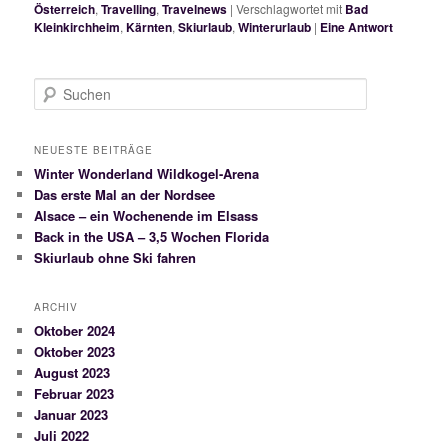
Österreich
,
Travelling
,
Travelnews
|
Verschlagwortet mit
Bad
Kleinkirchheim
,
Kärnten
,
Skiurlaub
,
Winterurlaub
|
Eine
Antwort
S
u
c
h
NEUESTE BEITRÄGE
e
Winter Wonderland Wildkogel-Arena
n
Das erste Mal an der Nordsee
Alsace – ein Wochenende im Elsass
Back in the USA – 3,5 Wochen Florida
Skiurlaub ohne Ski fahren
ARCHIV
Oktober 2024
Oktober 2023
August 2023
Februar 2023
Januar 2023
Juli 2022