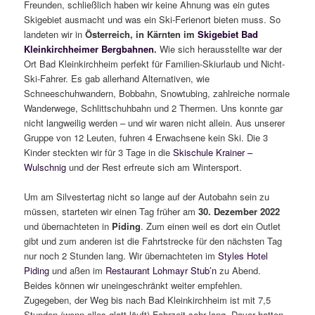
Freunden, schließlich haben wir keine Ahnung was ein gutes
Skigebiet ausmacht und was ein Ski-Ferienort bieten muss. So
landeten wir in
Österreich, in Kärnten im
Skigebiet Bad
Kleinkirchheimer Bergbahnen
.
Wie sich herausstellte war der
Ort Bad Kleinkirchheim perfekt für Familien-Skiurlaub und Nicht-
Ski-Fahrer. Es gab allerhand Alternativen, wie
Schneeschuhwandern, Bobbahn, Snowtubing, zahlreiche normale
Wanderwege, Schlittschuhbahn und 2 Thermen. Uns konnte gar
nicht langweilig werden – und wir waren nicht allein. Aus unserer
Gruppe von 12 Leuten, fuhren 4 Erwachsene kein Ski. Die 3
Kinder steckten wir für 3 Tage in die
Skischule Krainer –
Wulschnig
und der Rest erfreute sich am Wintersport.
Um am Silvestertag nicht so lange auf der Autobahn sein zu
müssen, starteten wir einen Tag früher am
30. Dezember 2022
und übernachteten in
Piding
. Zum einen weil es dort ein Outlet
gibt und zum anderen ist die Fahrtstrecke für den nächsten Tag
nur noch 2 Stunden lang. Wir übernachteten im
Styles Hotel
Piding
und aßen im
Restaurant Lohmayr Stub’n
zu Abend.
Beides können wir uneingeschränkt weiter empfehlen.
Zugegeben, der Weg bis nach Bad Kleinkirchheim ist mit 7,5
Stunden (wenn alles glatt läuft) Fahrzeit sehr lang. Davor hatten