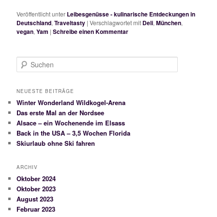
Veröffentlicht unter
Leibesgenüsse - kulinarische Entdeckungen in
Deutschland
,
Traveltasty
|
Verschlagwortet mit
Deli
,
München
,
vegan
,
Yam
|
Schreibe einen Kommentar
S
u
c
h
NEUESTE BEITRÄGE
e
Winter Wonderland Wildkogel-Arena
n
Das erste Mal an der Nordsee
Alsace – ein Wochenende im Elsass
Back in the USA – 3,5 Wochen Florida
Skiurlaub ohne Ski fahren
ARCHIV
Oktober 2024
Oktober 2023
August 2023
Februar 2023