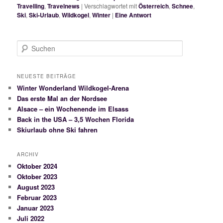
Travelling
,
Travelnews
|
Verschlagwortet mit
Österreich
,
Schnee
,
Ski
,
Ski-Urlaub
,
Wildkogel
,
Winter
|
Eine
Antwort
S
u
c
h
NEUESTE BEITRÄGE
e
Winter Wonderland Wildkogel-Arena
n
Das erste Mal an der Nordsee
Alsace – ein Wochenende im Elsass
Back in the USA – 3,5 Wochen Florida
Skiurlaub ohne Ski fahren
ARCHIV
Oktober 2024
Oktober 2023
August 2023
Februar 2023
Januar 2023
Juli 2022