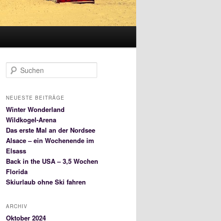
S
u
c
h
NEUESTE BEITRÄGE
e
Winter Wonderland
n
Wildkogel-Arena
Das erste Mal an der Nordsee
Alsace – ein Wochenende im
Elsass
Back in the USA – 3,5 Wochen
Florida
Skiurlaub ohne Ski fahren
ARCHIV
Oktober 2024