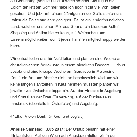
30.Geburtstag (schnief) und unseren Wander-Ausflug in die
Dolomiten letzten Sommer habe ich noch nicht viel von Italien
gesehen. Und jetzt mit einem 2jährigen an der Seite schien uns
Italien als Reiseland sehr geeignet. Es ist ein kinderfreundliches
Land, welches uns einen Mix aus Strand, ein bisschen Kultur,
Shopping und Action bieten kann, mit Weinanbau und
Essensmöglichkeiten womit jedes Familienmitglied happy werden
kann.
Wir entschieden uns für Norditalien und planten eine Woche an
der italienischen Adriaküste in einem absoluten Badeort – Lido di
Jesolo und eine knappe Woche am Gardasee in Malcesine.
Damit die An- und Abreise nicht so beschwerlich wird und wir
keine langen Fahrzeiten in Kauf nehmen mussten planten wir
jeweils zwei Zwischenstopps ein. Auf der Hinreise in Augsburg
und Spittal an der Drau (Österreich), auf der Rückreise in
Innsbruck (ebenfalls in Österreich) und Augsburg.
@Elke: Vielen Dank für Kost und Logis ;)
Anreise Samstag 13.05.2017:
Der Urlaub begann mit einer
Einkaufstour. Auf den Weg nach Augsburg hielten wir in der