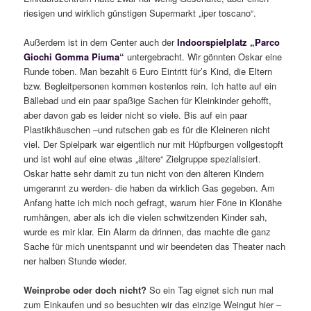
riesigen und wirklich günstigen Supermarkt „iper toscano“.
Außerdem ist in dem Center auch der
Indoorspielplatz „
Parco
Giochi Gomma Piuma“
untergebracht. Wir gönnten Oskar eine
Runde toben. Man bezahlt 6 Euro Eintritt für’s Kind, die Eltern
bzw. Begleitpersonen kommen kostenlos rein. Ich hatte auf ein
Bällebad und ein paar spaßige Sachen für Kleinkinder gehofft,
aber davon gab es leider nicht so viele. Bis auf ein paar
Plastikhäuschen –und rutschen gab es für die Kleineren nicht
viel. Der Spielpark war eigentlich nur mit Hüpfburgen vollgestopft
und ist wohl auf eine etwas „ältere“ Zielgruppe spezialisiert.
Oskar hatte sehr damit zu tun nicht von den älteren Kindern
umgerannt zu werden- die haben da wirklich Gas gegeben. Am
Anfang hatte ich mich noch gefragt, warum hier Föne in Klonähe
rumhängen, aber als ich die vielen schwitzenden Kinder sah,
wurde es mir klar. Ein Alarm da drinnen, das machte die ganz
Sache für mich unentspannt und wir beendeten das Theater nach
ner halben Stunde wieder.
Weinprobe oder doch nicht?
So ein Tag eignet sich nun mal
zum Einkaufen und so besuchten wir das einzige Weingut hier –