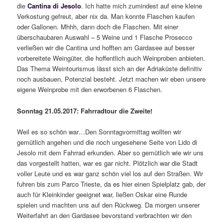
die
Cantina di Jesolo
. Ich hatte mich zumindest auf eine kleine
Verkostung gefreut, aber nix da. Man konnte Flaschen kaufen
oder Gallonen. Mhhh, dann doch die Flaschen. Mit einer
überschaubaren Auswahl – 5 Weine und 1 Flasche Prosecco
verließen wir die Cantina und hofften am Gardasee auf besser
vorbereitete Weingüter, die hoffentlich auch Weinproben anbieten.
Das Thema Weintourismus lässt sich an der Adriaküste definitiv
noch ausbauen, Potenzial besteht. Jetzt machen wir eben unsere
eigene Weinprobe mit den erworbenen 6 Flaschen.
Sonntag 21.05.2017: Fahrradtour die Zweite!
Weil es so schön war…Den Sonntagvormittag wollten wir
gemütlich angehen und die noch ungesehene Seite von Lido di
Jesolo mit dem Fahrrad erkunden. Aber so gemütlich wie wir uns
das vorgestellt hatten, war es gar nicht. Plötzlich war die Stadt
voller Leute und es war ganz schön viel los auf den Straßen. Wir
fuhren bis zum Parco Trieste, da es hier einen Spielplatz gab, der
auch für Kleinkinder geeignet war, ließen Oskar eine Runde
spielen und machten uns auf den Rückweg. Da morgen unserer
Weiterfahrt an den Gardasee bevorstand verbrachten wir den