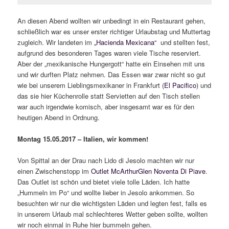
An diesen Abend wollten wir unbedingt in ein Restaurant gehen,
schließlich war es unser erster richtiger Urlaubstag und Muttertag
zugleich. Wir landeten im
„Hacienda Mexicana“
und stellten fest,
aufgrund des besonderen Tages waren viele Tische reserviert.
Aber der „mexikanische Hungergott“ hatte ein Einsehen mit uns
und wir durften Platz nehmen. Das Essen war zwar nicht so gut
wie bei unserem Lieblingsmexikaner in Frankfurt (
El Pacifico
) und
das sie hier Küchenrolle statt Servietten auf den Tisch stellen
war auch irgendwie komisch, aber insgesamt war es für den
heutigen Abend in Ordnung.
Montag 15.05.2017 – Italien, wir kommen!
Von Spittal an der Drau nach Lido di Jesolo machten wir nur
einen Zwischenstopp im
Outlet McArthurGlen Noventa Di Piave
.
Das Outlet ist schön und bietet viele tolle Läden. Ich hatte
„Hummeln im Po“ und wollte lieber in Jesolo ankommen. So
besuchten wir nur die wichtigsten Läden und legten fest, falls es
in unserem Urlaub mal schlechteres Wetter geben sollte, wollten
wir noch einmal in Ruhe hier bummeln gehen.