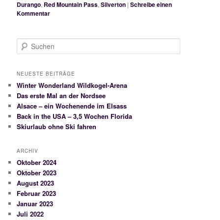
Durango
,
Red Mountain Pass
,
Silverton
|
Schreibe einen
Kommentar
S
u
c
h
NEUESTE BEITRÄGE
e
Winter Wonderland Wildkogel-Arena
n
Das erste Mal an der Nordsee
Alsace – ein Wochenende im Elsass
Back in the USA – 3,5 Wochen Florida
Skiurlaub ohne Ski fahren
ARCHIV
Oktober 2024
Oktober 2023
August 2023
Februar 2023
Januar 2023
Juli 2022