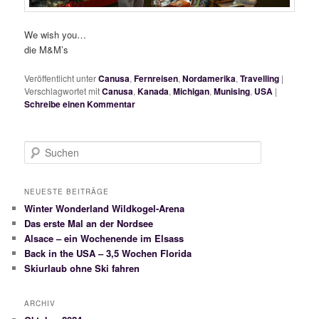
We wish you…
die M&M’s
Veröffentlicht unter
Canusa
,
Fernreisen
,
Nordamerika
,
Travelling
|
Verschlagwortet mit
Canusa
,
Kanada
,
Michigan
,
Munising
,
USA
|
Schreibe einen Kommentar
S
u
c
h
NEUESTE BEITRÄGE
e
Winter Wonderland Wildkogel-Arena
n
Das erste Mal an der Nordsee
Alsace – ein Wochenende im Elsass
Back in the USA – 3,5 Wochen Florida
Skiurlaub ohne Ski fahren
ARCHIV