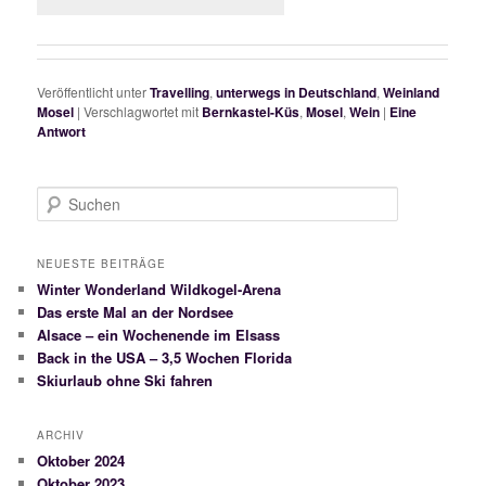
Veröffentlicht unter
Travelling
,
unterwegs in Deutschland
,
Weinland
Mosel
|
Verschlagwortet mit
Bernkastel-Küs
,
Mosel
,
Wein
|
Eine
Antwort
S
u
c
h
NEUESTE BEITRÄGE
e
Winter Wonderland Wildkogel-Arena
n
Das erste Mal an der Nordsee
Alsace – ein Wochenende im Elsass
Back in the USA – 3,5 Wochen Florida
Skiurlaub ohne Ski fahren
ARCHIV
Oktober 2024
Oktober 2023