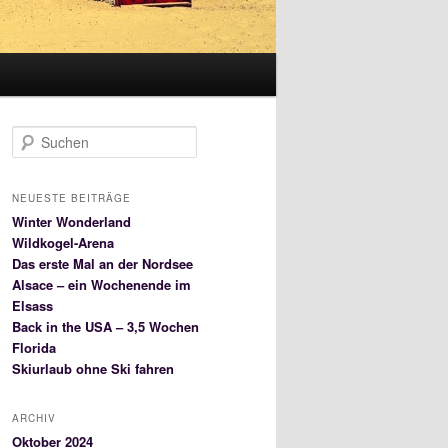
S
u
c
h
NEUESTE BEITRÄGE
e
Winter Wonderland
n
Wildkogel-Arena
Das erste Mal an der Nordsee
Alsace – ein Wochenende im
Elsass
Back in the USA – 3,5 Wochen
Florida
Skiurlaub ohne Ski fahren
ARCHIV
Oktober 2024