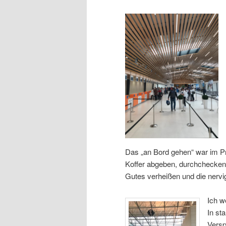
Das „an Bord gehen“ war im Pr
Koffer abgeben, durchchecken l
Gutes verheißen und die nervi
Ich w
In st
Versp