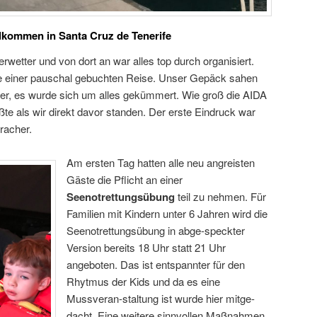
llkommen in Santa Cruz de Tenerife
rwetter und von dort an war alles top durch organisiert.
le einer pauschal gebuchten Reise. Unser Gepäck sahen
eder, es wurde sich um alles gekümmert. Wie groß die AIDA
te als wir direkt davor standen. Der erste Eindruck war
Kracher.
Am ersten Tag hatten alle neu angreisten
Gäste die Pflicht an einer
Seenotrettungsübung
teil zu nehmen. Für
Familien mit Kindern unter 6 Jahren wird die
Seenotrettungsübung in abge-speckter
Version bereits 18 Uhr statt 21 Uhr
angeboten. Das ist entspannter für den
Rhytmus der Kids und da es eine
Mussveran-staltung ist wurde hier mitge-
dacht. Eine weitere sinnvollen Maßnahmen