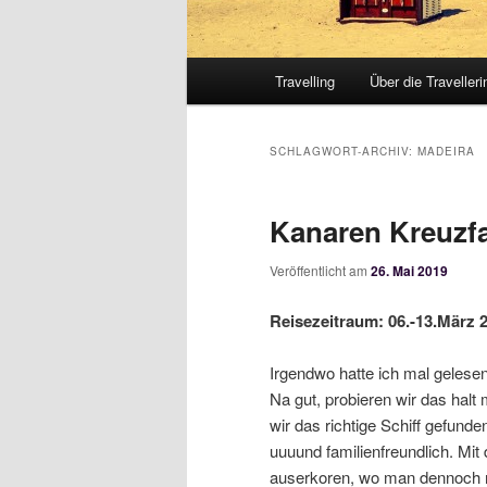
Hauptmenü
Travelling
Über die Travelleri
SCHLAGWORT-ARCHIV:
MADEIRA
Kanaren Kreuzfa
Veröffentlicht am
26. Mai 2019
Reisezeitraum: 06.-13.März 
Irgendwo hatte ich mal gelesen,
Na gut, probieren wir das halt
wir das richtige Schiff gefund
uuuund familienfreundlich. Mit
auserkoren, wo man dennoch n