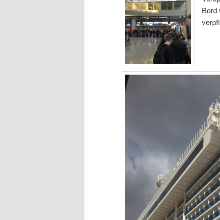
Bord 
verpf