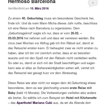
Hermoso Barcelona
1
Veröffentlicht am
10. März 2016
Zu einem
40. Geburtstag
muss ein besonderes Geschenk her,
finde ich. Und da mein Mann Micha dieses Jahr nullte, beschloss
ich eine Reise nach Barcelona zu organisieren. Dem
„Geburtstagskind“ sagte ich nur, dass er vom
26.02. –
03.03.2016
frei nehmen soll und dass wir verreisen werden. Bis
circa zwei Wochen vor Abflug gab ich ihm Rätsel auf, damit er
das Reiseziel erraten kann. Er behauptet zwar es nicht erraten zu
haben, aber ich bin mir ziemlich sicher, dass er es beizeiten
wusste und mir den Spaß mit den Rätseln nicht verderben wollte.
So oder so, damit er sich mit der Stadt beschäftigen und sagen
kann was er alles an Sehenswürdigkeiten sehen will, verriet ich
das Reiseziel wie gesagt kurz vor dem Abreisetag.
Diese Reise war aber nicht nur wegen dem 40.Geburtstag etwas
besonderes, denn es war gleichzeitig unsere
erste Reise mit
Baby
(bald 10 Monate). Die Vorbereitungen verliefen also anders
als bisher. So wählte ich zum Beispiel ein
Hotel mit Kitchenette
– das
Aparthotel Mariano Cubi
aus, da wir die Abende dort