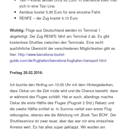
sich in eine Taxi Line.
Aerobus kostet 5,90 Euro für eine einzelne Fahrt.
RENFE – der Zug kostet 4,10 Euro
Wichtig:
Flüge aus Deutschland werden im Terminal 1
abgefertigt. Der Zug RENFE fährt am Terminal 2 ab. Es gibt
kostenlose Shuttles zwischen den Terminals. Eine recht
ausführliche Übersicht der verschiedenen Möglichkeiten gibt es
hier:
http://www.barcelona-tourist-
guide.com/de/flughafen/barcelona-flughafen-transport.html
Freitag 26.02.2016:
Ich buchte den Hinflug um 10:05 Uhr mit dem Hintergedanken,
dass Oskar um die Zeit müde wird und die Chance besteht, dass
er während des Fluges schläft. Hat er auch, allerdings machte
Oskar die erste Hälfte des Fluges (Flugzeit 2 Std.) Rabatz und
die zweite Hälfte schlief er. In Summe verlief sein erster Flug
reibungslos, ebenso wie die Abholung mit „Book Taxi BCN“. Der
Shuttleservice ist zwar teuer, aber das war mir eine stressfreie
Anreise wert. Es hat alles super geklappt. Wir wurden am