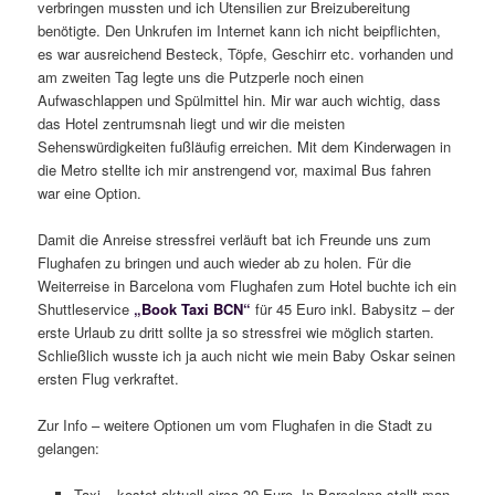
verbringen mussten und ich Utensilien zur Breizubereitung
benötigte. Den Unkrufen im Internet kann ich nicht beipflichten,
es war ausreichend Besteck, Töpfe, Geschirr etc. vorhanden und
am zweiten Tag legte uns die Putzperle noch einen
Aufwaschlappen und Spülmittel hin. Mir war auch wichtig, dass
das Hotel zentrumsnah liegt und wir die meisten
Sehenswürdigkeiten fußläufig erreichen. Mit dem Kinderwagen in
die Metro stellte ich mir anstrengend vor, maximal Bus fahren
war eine Option.
Damit die Anreise stressfrei verläuft bat ich Freunde uns zum
Flughafen zu bringen und auch wieder ab zu holen. Für die
Weiterreise in Barcelona vom Flughafen zum Hotel buchte ich ein
Shuttleservice
„Book Taxi BCN“
für 45 Euro inkl. Babysitz – der
erste Urlaub zu dritt sollte ja so stressfrei wie möglich starten.
Schließlich wusste ich ja auch nicht wie mein Baby Oskar seinen
ersten Flug verkraftet.
Zur Info – weitere Optionen um vom Flughafen in die Stadt zu
gelangen:
Taxi – kostet aktuell circa 30 Euro. In Barcelona stellt man