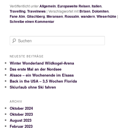
Veröffentlicht unter
Allgemein
,
Europaweite Reisen
,
Italien
,
Travelling
,
Travelnews
|
Verschlagwortet mit
Brixen
,
Dolomiten
,
Fane Alm
,
Gitschberg
,
Meransen
,
Rossalm
,
wandern
,
Wieserhütte
|
Schreibe einen Kommentar
S
u
c
h
NEUESTE BEITRÄGE
e
Winter Wonderland Wildkogel-Arena
n
Das erste Mal an der Nordsee
Alsace – ein Wochenende im Elsass
Back in the USA – 3,5 Wochen Florida
Skiurlaub ohne Ski fahren
ARCHIV
Oktober 2024
Oktober 2023
August 2023
Februar 2023