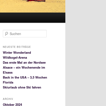
S
u
c
h
NEUESTE BEITRÄGE
e
Winter Wonderland
n
Wildkogel-Arena
Das erste Mal an der Nordsee
Alsace – ein Wochenende im
Elsass
Back in the USA – 3,5 Wochen
Florida
Skiurlaub ohne Ski fahren
ARCHIV
Oktober 2024