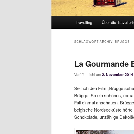
Hauptmenü
Travelling
Über die Travelleri
SCHLAGWORT-ARCHIV:
BRÜGGE
La Gourmande B
Veröffentlicht am
2. November 2014
Seit ich den Film „Brügge seh
Brügge. So ein schönes, romant
Fall einmal anschauen. Brügge l
belgische Nordseeküste hörte 
Schokolade, unzählige Dekoläd