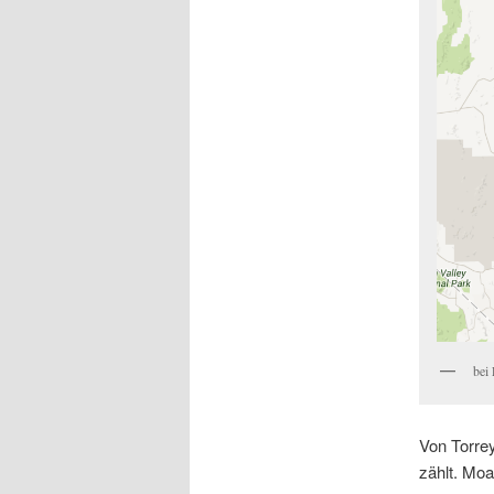
bei
Von Torre
zählt. Moa