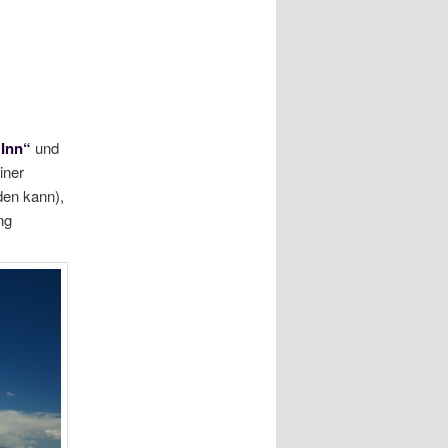
 Inn“
und
iner
den kann),
ng