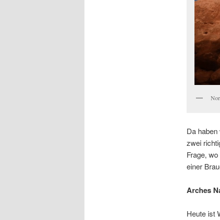
Nor
Da haben 
zwei richt
Frage, wo 
einer Brau
Arches Na
Heute ist 