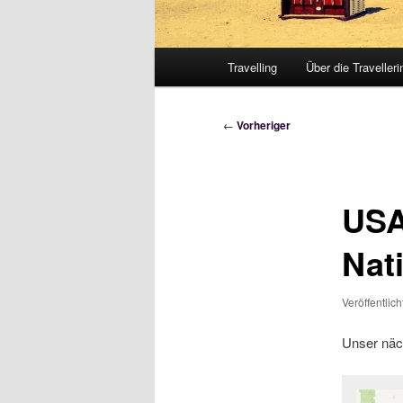
Hauptmenü
Travelling
Über die Travelleri
Beitragsnavigation
←
Vorheriger
USA
Nat
Veröffentlic
Unser näc