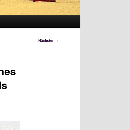
Nächster
→
hes
ds