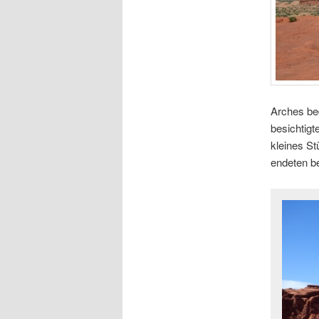
Arches be
besichtigt
kleines S
endeten 