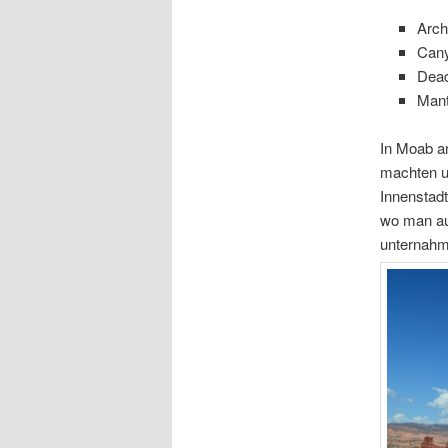
Arch
Cany
Dead
Mant
In Moab a
machten un
Innenstadt
wo man au
unternahm