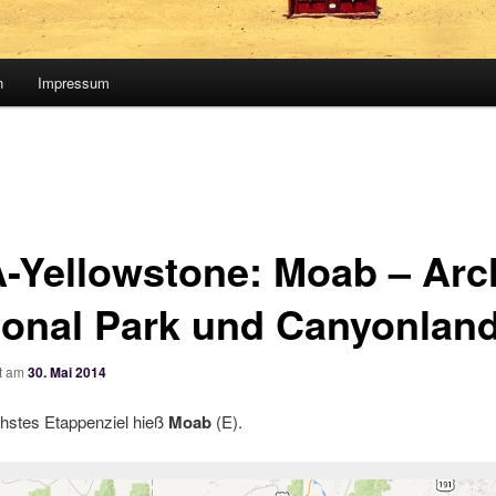
n
Impressum
-Yellowstone: Moab – Arc
ional Park und Canyonlan
ht am
30. Mai 2014
hstes Etappenziel hieß
Moab
(E).