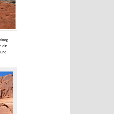
ittag
d ein
 und