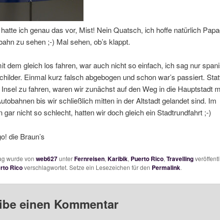
hatte ich genau das vor, Mist! Nein Quatsch, ich hoffe natürlich Papa
dbahn zu sehen ;-) Mal sehen, ob’s klappt.
t dem gleich los fahren, war auch nicht so einfach, ich sag nur span
hilder. Einmal kurz falsch abgebogen und schon war’s passiert. Statt
Insel zu fahren, waren wir zunächst auf den Weg in die Hauptstadt mi
utobahnen bis wir schließlich mitten in der Altstadt gelandet sind. Im
 gar nicht so schlecht, hatten wir doch gleich ein Stadtrundfahrt ;-)
o! die Braun’s
rag wurde von
web627
unter
Fernreisen
,
Karibik
,
Puerto Rico
,
Travelling
veröffentl
rto Rico
verschlagwortet. Setze ein Lesezeichen für den
Permalink
.
ibe einen Kommentar