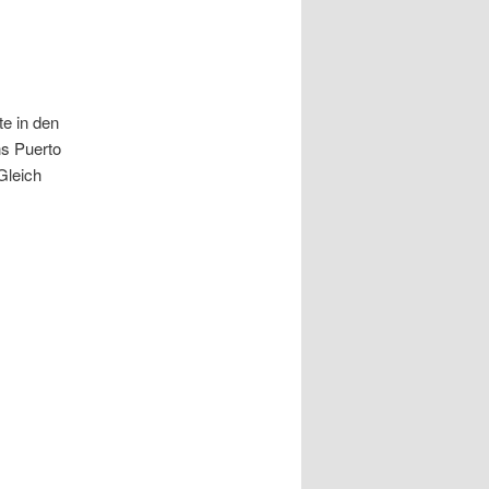
te in den
ns Puerto
Gleich