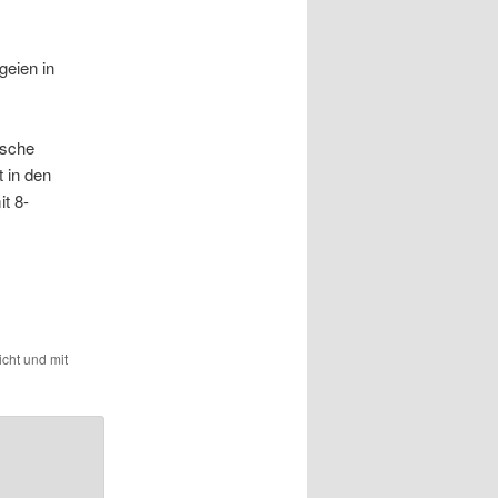
geien in
ische
 in den
t 8-
icht und mit