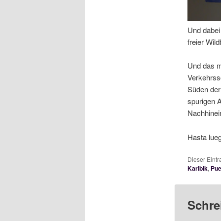
Und dabei 
freier Wil
Und das mi
Verkehrssc
Süden der 
spurigen A
Nachhinein
Hasta lueg
Dieser Eint
Karibik
,
Pue
Schre