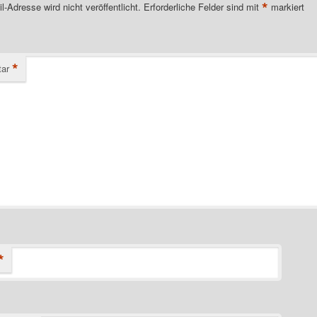
*
l-Adresse wird nicht veröffentlicht.
Erforderliche Felder sind mit
markiert
*
ar
*