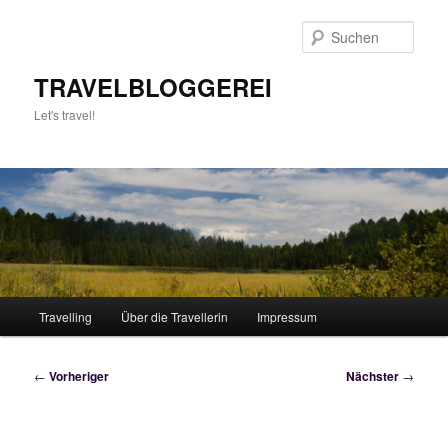
Zum
primären
Such
Inhalt
springen
TRAVELBLOGGEREI
Let's travel!
Hauptmenü
Travelling
Über die Travellerin
Impressum
Beitragsnavigation
←
Vorheriger
Nächster
→