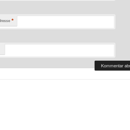
*
dresse