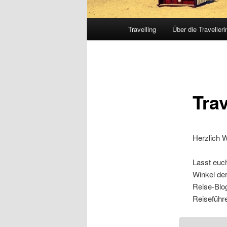
Hauptmenü
Travelling
Über die Travelleri
Tra
Herzlich 
Lasst euch
Winkel der
Reise-Blog
Reiseführe