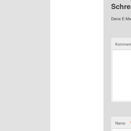
Schre
Deine E-Mai
Komment
Name