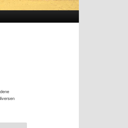
edene
diversen